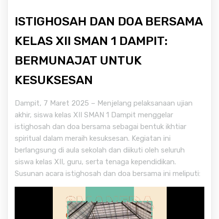
ISTIGHOSAH DAN DOA BERSAMA
KELAS XII SMAN 1 DAMPIT:
BERMUNAJAT UNTUK
KESUKSESAN
Dampit, 7 Maret 2025 – Menjelang pelaksanaan ujian
akhir, siswa kelas XII SMAN 1 Dampit menggelar
istighosah dan doa bersama sebagai bentuk ikhtiar
spiritual dalam meraih kesuksesan. Kegiatan ini
berlangsung di aula sekolah dan diikuti oleh seluruh
siswa kelas XII, guru, serta tenaga kependidikan.
Susunan acara istighosah dan doa bersama ini meliputi: