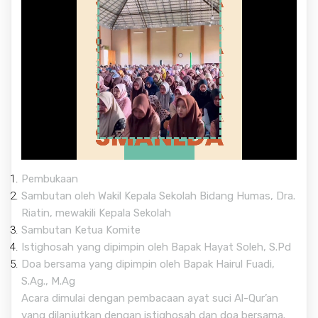
Pembukaan
Sambutan oleh Wakil Kepala Sekolah Bidang Humas, Dra.
Riatin, mewakili Kepala Sekolah
Sambutan Ketua Komite
Istighosah yang dipimpin oleh Bapak Hayat Soleh, S.Pd
Doa bersama yang dipimpin oleh Bapak Hairul Fuadi,
S.Ag., M.Ag
Acara dimulai dengan pembacaan ayat suci Al-Qur’an
yang dilanjutkan dengan istighosah dan doa bersama.