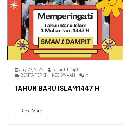
July 23, 2025
sman1dampit
BERITA TERKINI
KESISWAAN
,
0
TAHUN BARU ISLAM1447 H
...
Read More