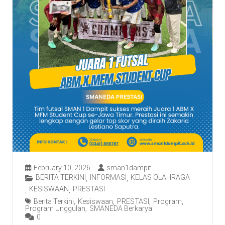
February 10, 2026
sman1dampit
BERITA TERKINI
INFORMASI
KELAS OLAHRAGA
,
,
KESISWAAN
PRESTASI
,
,
Berita Terkini
,
Kesiswaan
,
PRESTASI
,
Program
,
Program Unggulan
,
SMANEDA Berkarya
0