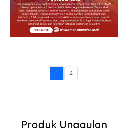
Read More
sman1dampit
ADIWIYATA
,
BERITA TERKINI
,
HUMAS
,
INFORMASI
,
KESISWAAN
,
PRESTASI
(0)
1
2
Read More
Produk Unggulan