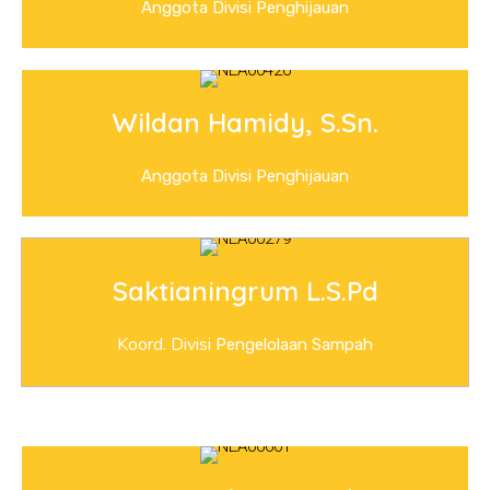
Anggota Divisi Penghijauan
Wildan Hamidy, S.Sn.
Anggota Divisi Penghijauan
Saktianingrum L.S.Pd
Koord. Divisi
Pengelolaan Sampah