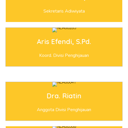
Sekretaris Adiwiyata
Aris Efendi, S.Pd.
Koord. Divisi Penghijauan
Dra. Riatin
Anggota Divisi Penghijauan