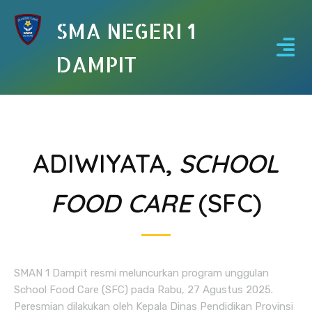
SMA NEGERI 1
DAMPIT
ADIWIYATA,
SCHOOL
FOOD CARE
(SFC)
SMAN 1 Dampit resmi meluncurkan program unggulan
School Food Care (SFC) pada Rabu, 27 Agustus 2025.
Peresmian dilakukan oleh Kepala Dinas Pendidikan Provinsi