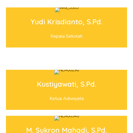
Yudi Krisdianto, S.Pd.
Kepala Sekolah
Kustiyawati, S.Pd.
Ketua Adiwiyata
M. Sukron Mahadi, S.Pd.