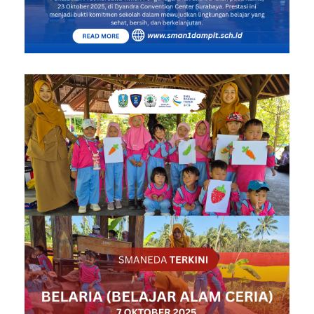
sman1dampit
ADIWIYATA
,
BERITA TERKINI
,
DEWAN AMBALAN
,
DOUBLE TRACK
,
INFORMASI
,
KESISWAAN