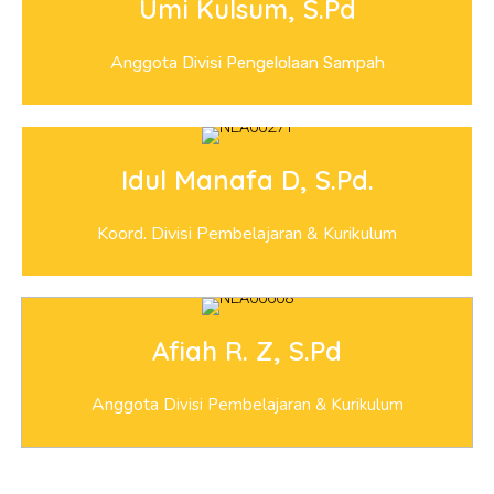
Umi Kulsum, S.Pd
Anggota
Divisi Pengelolaan Sampah
Idul Manafa D, S.Pd.
Koord. Divisi Pembelajaran & Kurikulum
Afiah R. Z, S.Pd
Anggota
Divisi Pembelajaran & Kurikulum