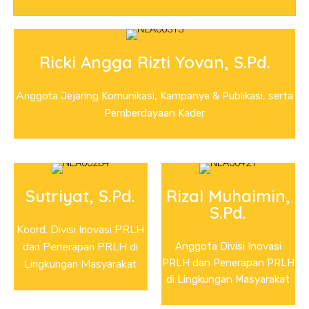
Ricki Angga Rizti Yovan, S.Pd.
Anggota
Jejaring Komunikasi, Kampanye & Publikasi, serta
Pemberdayaan Kader
Sutriyat, S.Pd.
Rizal Muhaimin,
S.Pd.
Koord. Divisi Inovasi PRLH
dan Penerapan PRLH di
Anggota Divisi Inovasi
Lingkungan Masyarakat
PRLH dan Penerapan PRLH
di Lingkungan Masyarakat