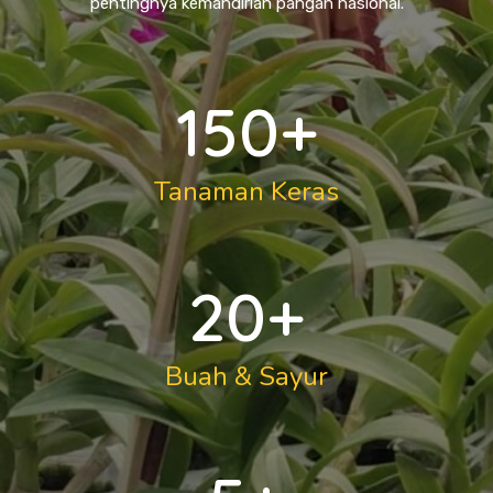
pentingnya kemandirian pangan nasional.
150
+
Tanaman Keras
20
+
Buah & Sayur