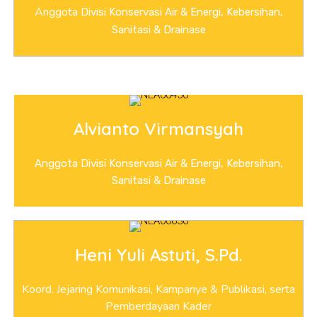
Anggota
Divisi Konservasi Air & Energi, Kebersihan,
Sanitasi & Drainase
Alvianto Virmansyah
Anggota Divisi Konservasi Air & Energi, Kebersihan,
Sanitasi & Drainase
Heni Yuli Astuti, S.Pd.
Koord. Jejaring Komunikasi, Kampanye & Publikasi, serta
Pemberdayaan Kader