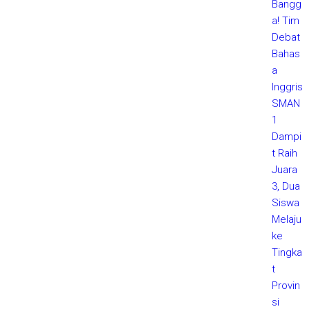
Bangg
a! Tim
Debat
Bahas
a
Inggris
SMAN
1
Dampi
t Raih
Juara
3, Dua
Siswa
Melaju
ke
Tingka
t
Provin
si