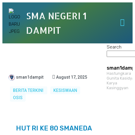
SMA NEGERI 1
DAMPIT
Search
sman1damp
Hastungkara
sman1dampit
August 17, 2025
Gunita Kasidya
Karya
Kasinggyan
BERITA TERKINI
KESISWAAN
OSIS
HUT RI KE 80 SMANEDA