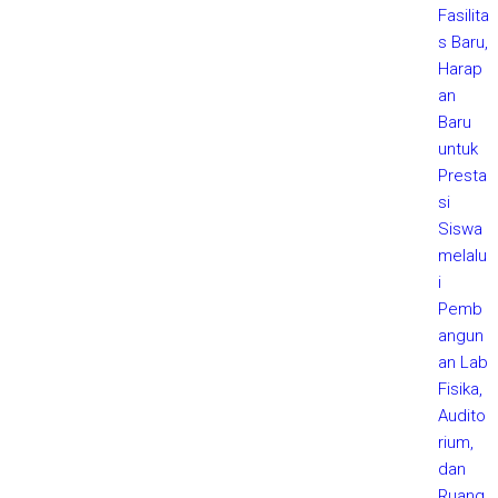
Fasilita
s Baru,
Harap
an
Baru
untuk
Presta
si
Siswa
melalu
i
Pemb
angun
an Lab
Fisika,
Audito
rium,
dan
Ruang