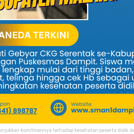
unjukkan komitmennya terhadap kesehatan peserta didik d