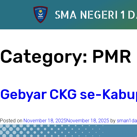
SMA NEGERI 1 
Category:
PMR
Gebyar CKG se-Kabu
Posted on
November 18, 2025
November 18, 2025
by
sman1da