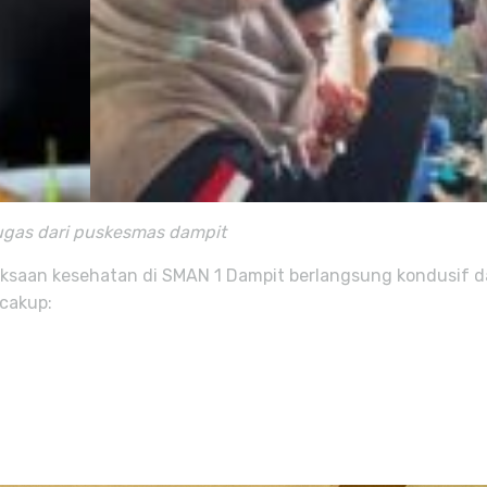
tugas dari puskesmas dampit
saan kesehatan di SMAN 1 Dampit berlangsung kondusif da
cakup: