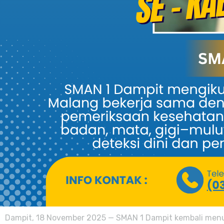
Dampit, 18 November 2025 — SMAN 1 Dampit kembali men