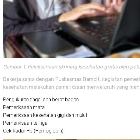
Gambar 1. Pelaksanaan skrining kesehatan gratis oleh pe
Bekerja sama dengan Puskesmas Dampit, kegiatan pemerik
kesehatan melakukan pemeriksaan menyeluruh yang men
Pengukuran tinggi dan berat badan
Pemeriksaan mata
Pemeriksaan kesehatan gigi dan mulut
Pemeriksaan telinga
Cek kadar Hb (Hemoglobin)