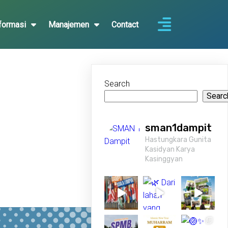
formasi
Manajemen
Contact
Search
Searc
sman1dampit
Hastungkara Gunita
Kasidyan Karya
Kasinggyan